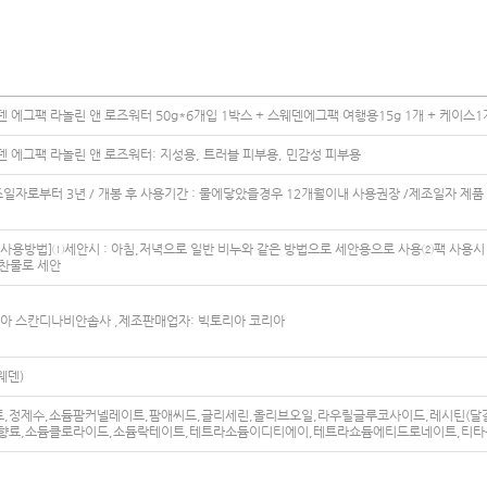
 에그팩 라놀린 앤 로즈워터 50g*6개입 1박스 + 스웨덴에그팩 여행용15g 1개 + 케이스1
 에그팩 라놀린 앤 로즈워터: 지성용, 트러블 피부용, 민감성 피부용
조일자로부터 3년 / 개봉 후 사용기간 : 물에닿았을경우 12개월이내 사용권장 /제조일자 제품 측면
사용방법]①세안시 : 아침,저녁으로 일반 비누와 같은 방법으로 세안용으로 사용②팩 사용시 :
 찬물로 세안
리아 스칸디나비안솝사 ,제조판매업자: 빅토리아 코리아
웨덴)
,정제수,소듐팜커넬레이트,팜애씨드,글리세린,올리브오일,라우릴글루코사이드,레시틴(달걀
향료,소듐클로라이드,소듐락테이트,테트라소듐이디티에이,테트라쇼듐에티드로네이트,티타