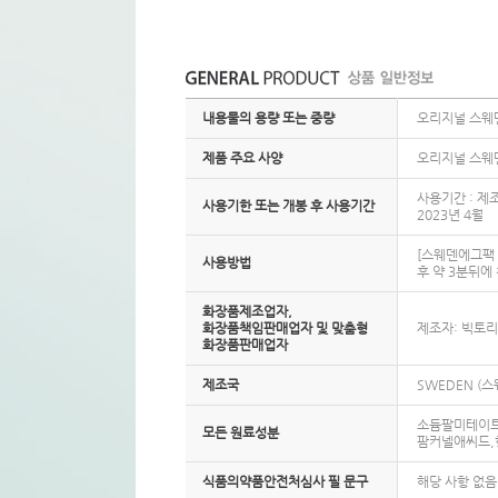
내용물의 용량 또는 중량
오리지널 스웨덴
제품 주요 사양
오리지널 스웨덴
사용기간 : 제
사용기한 또는 개봉 후 사용기간
2023년 4월
[스웨덴에그팩 
사용방법
후 약 3분뒤에
화장품제조업자,
화장품책임판매업자 및 맞춤형
제조자: 빅토
화장품판매업자
제조국
SWEDEN (스
소듐팔미테이트
모든 원료성분
팜커넬애씨드,
식품의약품안전처심사 필 문구
해당 사항 없음