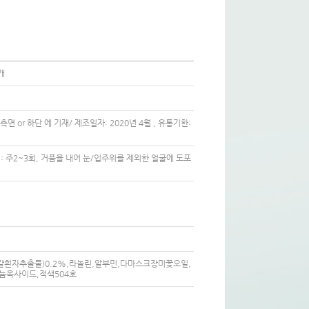
개
 or 하단 에 기재/ 제조일자: 2020년 4월 , 유통기한:
 주2~3회, 거품을 내어 눈/입주위를 제외한 얼굴에 도포
흰자추출물)0.2%,라놀린,알부민,다마스크장미꽃오일,
늄옥사이드,적색504호