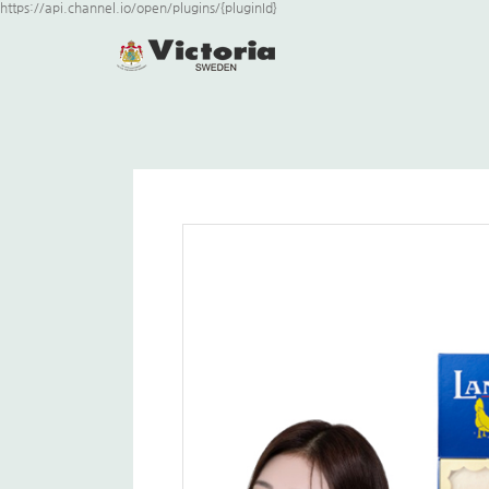
https://api.channel.io/open/plugins/{pluginId}