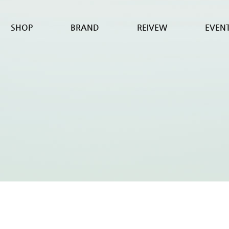
SHOP
BRAND
REIVEW
EVEN